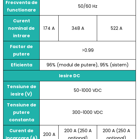
Frecventa de
50/60 Hz
functionare
Curent
nominal de
174 A
348 A
522 A
intrare
Factor de
>0.99
putere
Eficienta
96% (modul de putere), 95% (sistem)
Iesire DC
Tensiune de
50-1000 VDC
iesire (V)
Tensiune de
putere
300-1000 VDC
constanta
Curent de
200 A (250 A
200 A (250 A
200 A
incarcare (A)
optional)
optional)