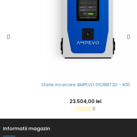
Statie incarcare AMPEVO GS388T2D - IK10
23.504,00 lei
0
Informatii magazin