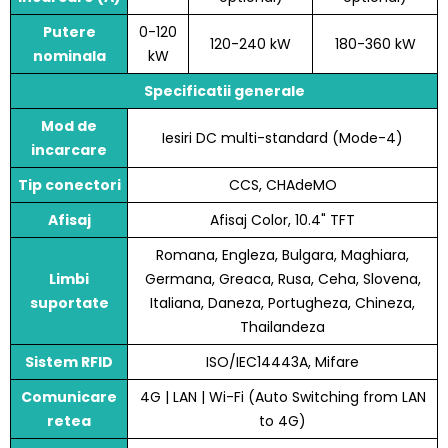
Putere
0-120
120-240 kW
180-360 kW
nominala
kW
Specificatii generale
Mod de
Iesiri DC multi-standard (Mode-4)
incarcare
Tip conectori
CCS, CHAdeMO
Afisaj
Afisaj Color, 10.4" TFT
Romana, Engleza, Bulgara, Maghiara,
Limbi
Germana, Greaca, Rusa, Ceha, Slovena,
suportate
Italiana, Daneza, Portugheza, Chineza,
Thailandeza
Sistem RFID
ISO/IEC14443A, Mifare
Comunicare
4G | LAN | Wi-Fi (Auto Switching from LAN
retea
to 4G)