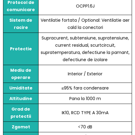
Protocol de
OCPP1.6J
comunicare
Sistem de
Ventilatie fortata / Optional: Ventilatie aer
racire
cald la conectori
Supracurent, subtensiune, supratensiune,
current residual, scurtcircuit,
Protectie
supratemperatura, defectiune la pamant,
defectiune de izolare
Mediu de
Interior / Exterior
operare
Umiditate
≤95% fara condensare
Altitudine
Pana la 1000 m
Grad de
IK10, RCD TYPE A 30mA
protectii
Zgomot
<70 dB