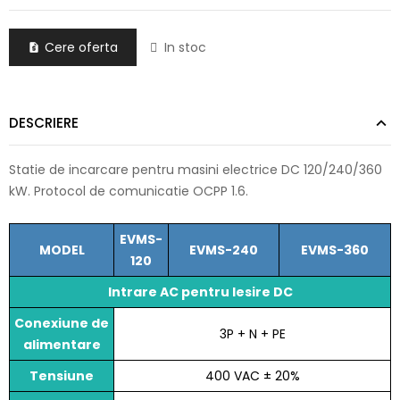
Cere oferta
In stoc

DESCRIERE
Statie de incarcare pentru masini electrice DC 120/240/360
kW. Protocol de comunicatie OCPP 1.6.
EVMS-
MODEL
EVMS-240
EVMS-360
120
Intrare AC pentru Iesire DC
Conexiune de
3P + N + PE
alimentare
Tensiune
400 VAC ± 20%