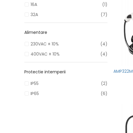
16A
(1)
32A
(7)
Alimentare
230VAC ± 10%
(4)
400VAC ± 10%
(4)
AMP322MC
Protectie intemperii
IP55
(2)
IP65
(6)