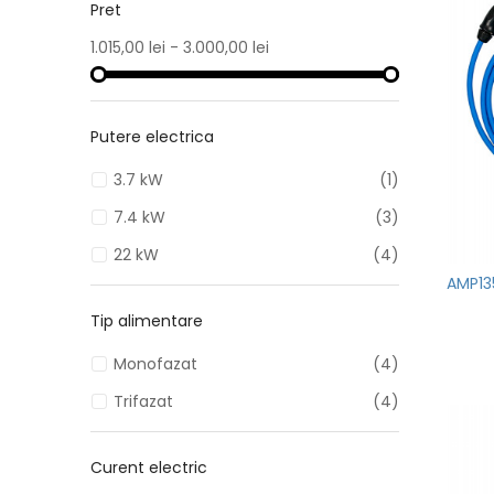
Pret
1.015,00 lei - 3.000,00 lei
Putere electrica
3.7 kW
(1)
7.4 kW
(3)
22 kW
(4)
AMP135
Tip alimentare
Monofazat
(4)
Trifazat
(4)
Curent electric