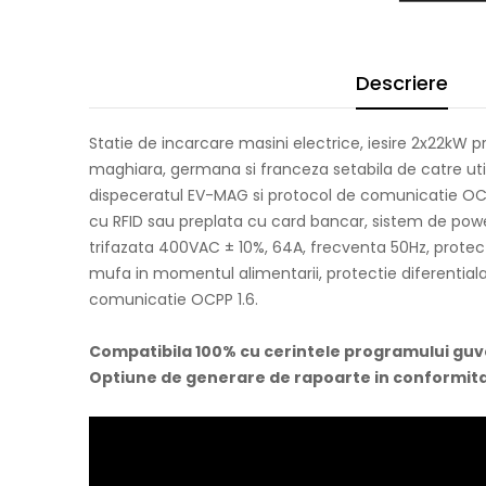
Descriere
Statie de incarcare masini electrice, iesire 2x22kW p
maghiara, germana si franceza setabila de catre uti
dispeceratul EV-MAG si protocol de comunicatie OCPP
cu RFID sau preplata cu card bancar, sistem de pow
trifazata 400VAC ± 10%, 64A, frecventa 50Hz, protecti
mufa in momentul alimentarii, protectie diferential
comunicatie OCPP 1.6.
Compatibila 100% cu cerintele programului guv
Optiune de generare de rapoarte in conformita