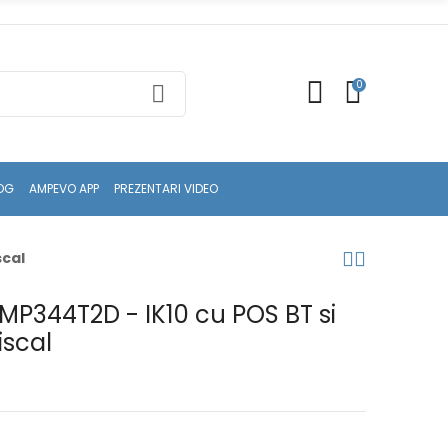
0
OG
AMPEVO APP
PREZENTARI VIDEO
scal
AMP344T2D - IK10 cu POS BT si
iscal