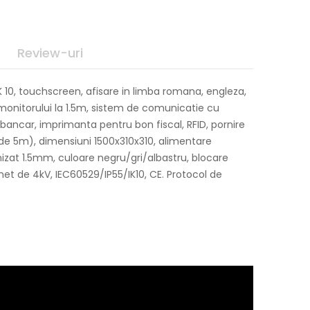
Review-uri
IK 10, touchscreen, afisare in limba romana, engleza,
monitorului la 1.5m, sistem de comunicatie cu
ancar, imprimanta pentru bon fiscal, RFID, pornire
de 5m), dimensiuni 1500x310x310, alimentare
nizat 1.5mm, culoare negru/gri/albastru, blocare
et de 4kV, IEC60529/IP55/IK10, CE. Protocol de