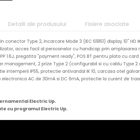
Detalii ale produsului
Fisiere asociate
rin conector Type 2, incarcare Mode 3 (IEC 61851) display 10" HD 
lizator, acces facil al persoanelor cu handicap prin amplasarea 
 1.6J, pregatita "payment ready", POS BT pentru plata cu card b
er management, 2 prize Type 2 (configurabil si cu cablu Type 2 
e intemperii IP55, protectie antivandal IK 10, carcasa otel galva
a electronica AC de 30mA si DC 6mA, protectie la curent de trasn
ernamental Electric Up.
te cu programul Electric Up.