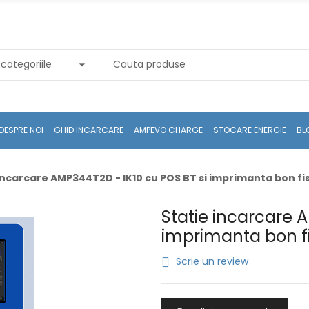
DESPRE NOI
GHID INCARCARE
AMPEVO CHARGE
STOCARE ENERGIE
BL
incarcare AMP344T2D - IK10 cu POS BT si imprimanta bon fi
Statie incarcare 
imprimanta bon f
Scrie un review