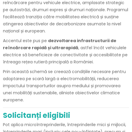
reîncărcare pentru vehicule electrice, amplasate strategic
pe autostrăzi, drumuri expres și drumuri naționale. Programul
facilitează tranziția către mobilitatea electrică și susține
atingerea obiectivelor de decarbonizare asumate la nivel
național și european.
Accentul este pus pe
dezvoltarea infrastructurii de
reîncărcare rapidă și ultrarapidă
, astfel încât vehiculele
electrice să beneficieze de conectivitate și accesibilitate pe
întreaga rețea rutieră principală a României.
Prin această schemă se creează condițiile necesare pentru
adoptarea pe scară largă a electromobilității, reducerea
impactului transporturilor asupra mediului și promovarea
unei mobilități sustenabile, aliniate obiectivelor climatice
europene.
Solicitanți eligibili
Pot aplica microîntreprinderile, întreprinderile mici și mijlocii,
întreprinderile mari (inclusiv cele nou-înființate), precum și