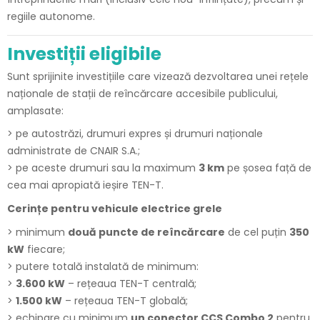
regiile autonome.
Investiții eligibile
Sunt sprijinite investițiile care vizează dezvoltarea unei rețele
naționale de stații de reîncărcare accesibile publicului,
amplasate:
> pe autostrăzi, drumuri expres și drumuri naționale
administrate de CNAIR S.A.;
> pe aceste drumuri sau la maximum
3 km
pe șosea față de
cea mai apropiată ieșire TEN-T.
Cerințe pentru vehicule electrice grele
> minimum
două puncte de reîncărcare
de cel puțin
350
kW
fiecare;
> putere totală instalată de minimum:
>
3.600 kW
– rețeaua TEN-T centrală;
>
1.500 kW
– rețeaua TEN-T globală;
> echipare cu minimum
un conector CCS Combo 2
pentru