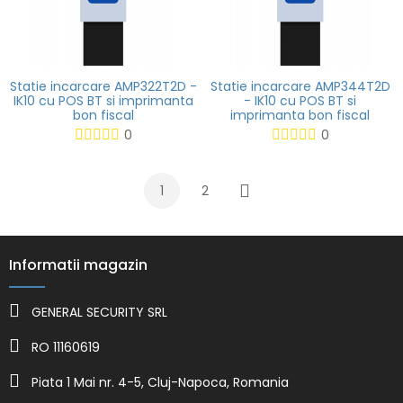
Statie incarcare AMP322T2D -
Statie incarcare AMP344T2D
IK10 cu POS BT si imprimanta
- IK10 cu POS BT si
bon fiscal
imprimanta bon fiscal
0
0
1
2
Urmatorul
Informatii magazin
GENERAL SECURITY SRL
RO 11160619
Piata 1 Mai nr. 4-5, Cluj-Napoca, Romania