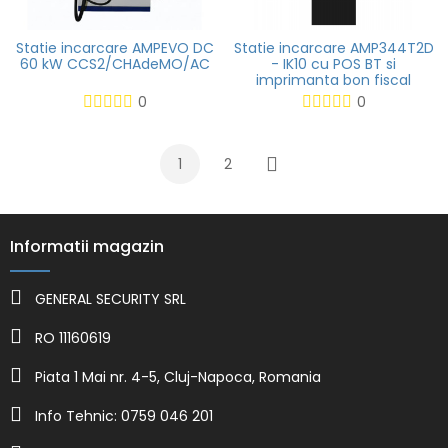
Statie incarcare AMPEVO DC
Statie incarcare AMP344T2D
60 kW CCS2/CHAdeMO/AC
- IK10 cu POS BT si
imprimanta bon fiscal
0
0
1
2
Urmatorul
Informatii magazin
GENERAL SECURITY SRL
RO 11160619
Piata 1 Mai nr. 4-5, Cluj-Napoca, Romania
Info Tehnic: 0759 046 201