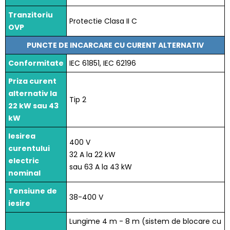
Tranzitoriu
Protectie Clasa II C
OVP
PUNCTE DE INCARCARE CU CURENT ALTERNATIV
Conformitate
IEC 61851, IEC 62196
Priza curent
alternativ la
Tip 2
22 kW sau 43
kW
Iesirea
400 V
curentului
32 A la 22 kW
electric
sau 63 A la 43 kW
nominal
Tensiune de
38-400 V
iesire
Lungime 4 m - 8 m (sistem de blocare cu