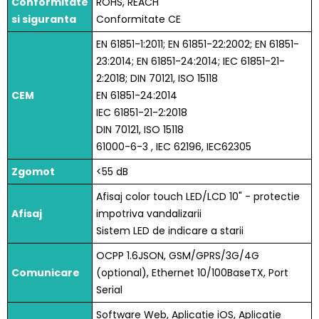
Conformitate
ROHS, REACH
si siguranta
Conformitate CE
EN 61851-1:2011; EN 61851-22:2002; EN 61851-
23:2014; EN 61851-24:2014; IEC 61851-21-
2:2018; DIN 70121, ISO 15118
CEM
EN 61851-24:2014
IEC 61851-21-2:2018
DIN 70121, ISO 15118
61000-6-3 , IEC 62196, IEC62305
Zgomot
<55 dB
Afisaj color touch LED/LCD 10" - protectie
Afisaj
impotriva vandalizarii
Sistem LED de indicare a starii
OCPP 1.6JSON, GSM/GPRS/3G/4G
Comunicare
(optional), Ethernet 10/100BaseTX, Port
Serial
Software Web, Aplicatie iOS, Aplicatie