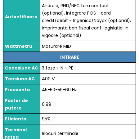
Android, RFID/NFC fara contact
(optional), integrare POS - card
Autentificare
credit/debit - Ingenico/Nayax (optional),
imprimanta bon fiscal conf. legislatiei in
vigoare (optional)
Wattmetru
Masurare MID
INTRARE
Conexiune AC
3 faze + N + PE
Tensiune AC
400 V
Frecventa
45-50-55-60 Hz
Factor de
0.99
putere
Eficienta
95%
Terminal
Blocuri terminale
retea