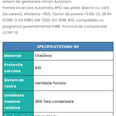
sistem de gestionare Smart Autonom.
Pornire incarcare automata, RFID sau plata directa cu card
(la cerere), eficienta >95%, factor de putere >0.99, CE, SR EN
62196-3, EN 61851, DIN 70121, ISO 15118, IK10, compatibila cu
programul guvernamental PNRR. Protocol de comunicatie
OCPP 1.6.
SPECIFICATII EVMS-60
Material
Otel/inox
Protectie
IK10
carcasa
Sistem de
Ventilatie fortata
racire
Umiditate
maxima
99% fara condensare
relativa