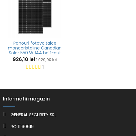
Panouri fotovoltaice
monocristaline Canadian
Solar 550 W 144 half-cut
926,10 lei
1.029,00 lei
1
Informatii magazin
GENERAL SECURITY SRL
RO 11160619