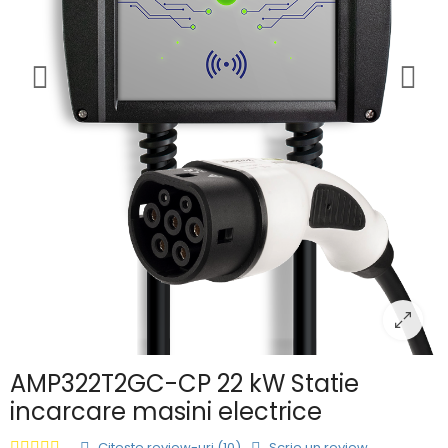
AMP322T2GC-CP 22 kW Statie
incarcare masini electrice
Citeste review-uri (10)
Scrie un review