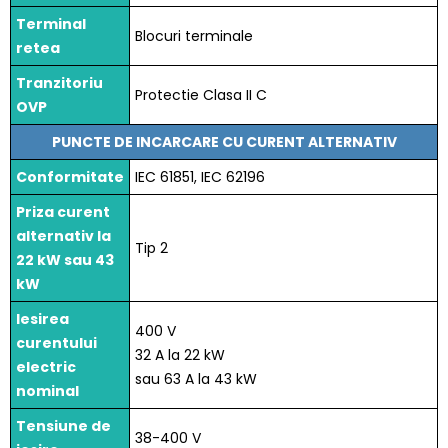
Terminal
Blocuri terminale
retea
Tranzitoriu
Protectie Clasa II C
OVP
PUNCTE DE INCARCARE CU CURENT ALTERNATIV
Conformitate
IEC 61851, IEC 62196
Priza curent
alternativ la
Tip 2
22 kW sau 43
kW
Iesirea
400 V
curentului
32 A la 22 kW
electric
sau 63 A la 43 kW
nominal
Tensiune de
38-400 V