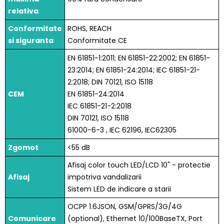
relativa
Conformitate
ROHS, REACH
si siguranta
Conformitate CE
EN 61851-1:2011; EN 61851-22:2002; EN 61851-
23:2014; EN 61851-24:2014; IEC 61851-21-
2:2018; DIN 70121, ISO 15118
CEM
EN 61851-24:2014
IEC 61851-21-2:2018
DIN 70121, ISO 15118
61000-6-3 , IEC 62196, IEC62305
Zgomot
<55 dB
Afisaj color touch LED/LCD 10" - protectie
Afisaj
impotriva vandalizarii
Sistem LED de indicare a starii
OCPP 1.6JSON, GSM/GPRS/3G/4G
Comunicare
(optional), Ethernet 10/100BaseTX, Port