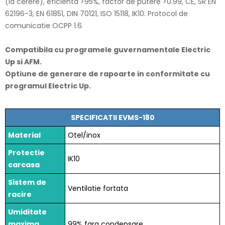
(la cerere), eficienta >95%, factor de putere >0.99, CE, SR EN
62196-3, EN 61851, DIN 70121, ISO 15118, IK10. Protocol de
comunicatie OCPP 1.6.
Compatibila cu programele guvernamentale Electric
Up si AFM.
Optiune de generare de rapoarte in conformitate cu
programul Electric Up.
SPECIFICATII EVMS-180
Material
Otel/inox
Protectie
IK10
carcasa
Sistem de
Ventilatie fortata
racire
Umiditate
maxima
99% fara condensare