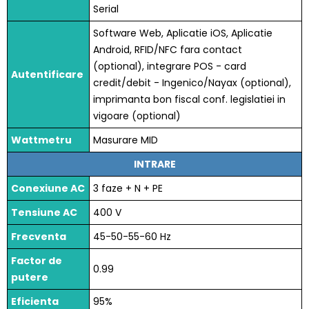
Serial
Software Web, Aplicatie iOS, Aplicatie
Android, RFID/NFC fara contact
(optional), integrare POS - card
Autentificare
credit/debit - Ingenico/Nayax (optional),
imprimanta bon fiscal conf. legislatiei in
vigoare (optional)
Wattmetru
Masurare MID
INTRARE
Conexiune AC
3 faze + N + PE
Tensiune AC
400 V
Frecventa
45-50-55-60 Hz
Factor de
0.99
putere
Eficienta
95%