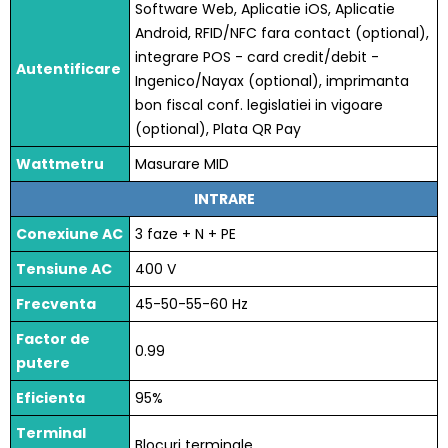
Software Web, Aplicatie iOS, Aplicatie
Android, RFID/NFC fara contact (optional),
integrare POS - card credit/debit -
Autentificare
Ingenico/Nayax (optional), imprimanta
bon fiscal conf. legislatiei in vigoare
(optional), Plata QR Pay
Wattmetru
Masurare MID
INTRARE
Conexiune AC
3 faze + N + PE
Tensiune AC
400 V
Frecventa
45-50-55-60 Hz
Factor de
0.99
putere
Eficienta
95%
Terminal
Blocuri terminale