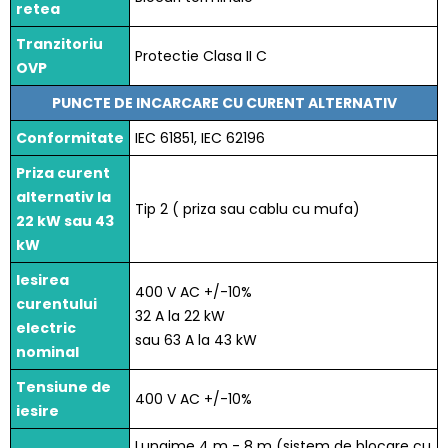
retea
Tranzitoriu
Protectie Clasa II C
OVP
PUNCTE DE INCARCARE CU CURENT ALTERNATIV
Conformitate
IEC 61851, IEC 62196
Priza curent
alternativ la
Tip 2 ( priza sau cablu cu mufa)
22 kW sau 43
kW
Iesirea
400 V AC +/-10%
curentului
32 A la 22 kW
electric
sau 63 A la 43 kW
nominal
Tensiune de
400 V AC +/-10%
iesire
Lungime 4 m - 8 m (sistem de blocare cu