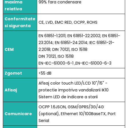
maxima
99% fara condensare
relativa
Conformitate
CE, LVD, EMC RED, OCPP, ROHS
si siguranta
EN 61851-1:2011; EN 61851-22:2002; EN 61851-
23:2014; EN 61851-24:2014; IEC 61851-21-
CEM
2:2018; DIN 70121, ISO 15118
DIN 70121, ISO 15118
EN-IEC-61000-6-1 ,EN-IEC-61000-6-3
Zgomot
<55 dB
Afisaj color touch LED/LCD 10"/15" -
Afisaj
protectie impotriva vandalizarii IK10
Sistem LED de indicare a starii
OCPP 1.6JSON, GSM/GPRS/3G/4G
Comunicare
(optional), Ethernet 10/100BaseTX, Port
Serial