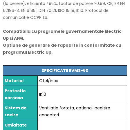
(la cerere), eficienta >95%, factor de putere >0.99, CE, SR EN
62196-3, EN 61851, DIN 70121, ISO 15118, IK10. Protocol de
comunicatie OCPP 1.6.
Compatibila cu programele guvernamentale Electric
Up si AFM.
Optiune de generare de rapoarte in conformitate cu
programul Electric Up.
SPECIFICATII EVMS-60
Material
Otel/inox
Protectie
IK10
carcasa
Sistem de
Ventilatie fortata, optional incalzire
racire
conectori
Umiditate