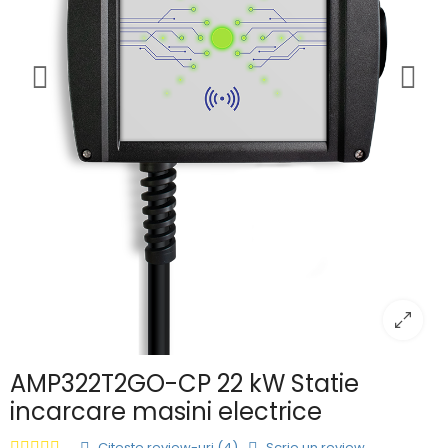
AMP322T2GO-CP 22 kW Statie
incarcare masini electrice
Citeste review-uri (4)
Scrie un review