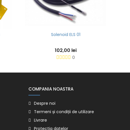
i
Solenoid ELS 01
Adapt
102,00 lei
0
COMPANIA NOASTRA
Despre noi
Termeni și condiții de utilizare
Livrare
Protectia datelor