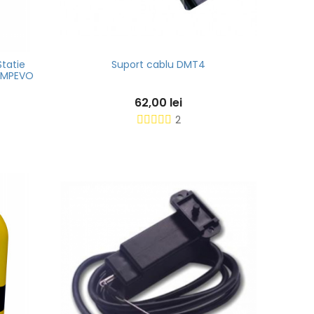
tatie
Suport cablu DMT4
AMP
 AMPEVO
i
62,00 lei
2