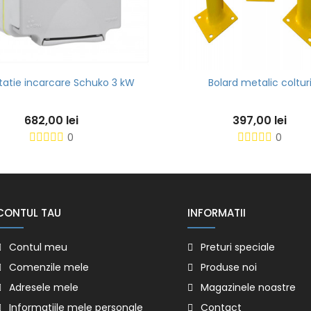
statie incarcare Schuko 3 kW
Bolard metalic coltur
682,00 lei
397,00 lei
0
0
CONTUL TAU
INFORMATII
Contul meu
Preturi speciale
Comenzile mele
Produse noi
Adresele mele
Magazinele noastre
Informatiile mele personale
Contact