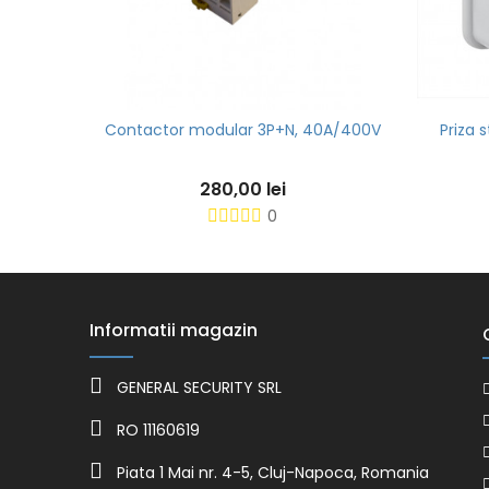
Contactor modular 3P+N, 40A/400V
Priza 
280,00 lei
0
Informatii magazin
GENERAL SECURITY SRL
RO 11160619
Piata 1 Mai nr. 4-5, Cluj-Napoca, Romania