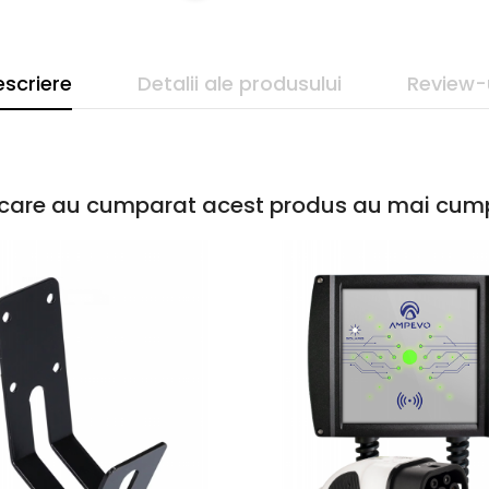
scriere
Detalii ale produsului
Review-
i care au cumparat acest produs au mai cump