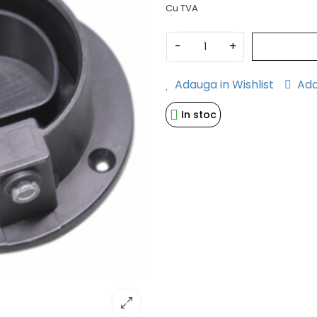
Cu TVA
-
+
Adauga in Wishlist
Ada
In stoc