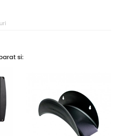
uri
arat si: