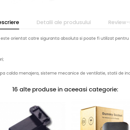
scriere
Detalii ale produsului
Review-
,
este orientat catre siguranta absoluta si poate fi utilizat pentru
i;
e, apa calda menajera, sisteme mecanice de ventilatie, statii de in
16 alte produse in aceeasi categorie: