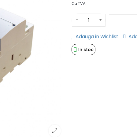
Cu TVA
-
+
Adauga in Wishlist
Ada
In stoc