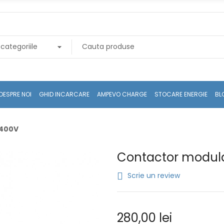
DESPRE NOI
GHID INCARCARE
AMPEVO CHARGE
STOCARE ENERGIE
BL
/400V
Contactor modul
Scrie un review
280,00 lei