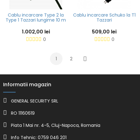
Cablu incarcare Type 2 la
Cablu incarcare Schuko la T1
Type 1 Tazzari lungime 10 m
Tazzari
1.002,00 lei
509,00 lei
0
0
1
2
Urmatorul
Informatii magazin
GENERAL SECURITY SRL
RO 11160619
Piata 1 Mai nr. 4-5, Cluj-Napoca, Romania
Info Tehnic: 0759 046 201