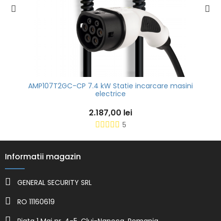
AMP107T2GC-CP 7.4 kW Statie incarcare masini
electrice
2.187,00 lei
5
Informatii magazin
GENERAL SECURITY SRL
RO 11160619
Piata 1 Mai nr. 4-5, Cluj-Napoca, Romania