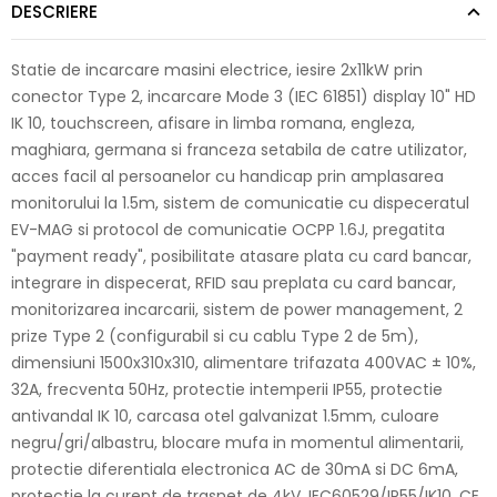
DESCRIERE
Statie de incarcare masini electrice, iesire 2x11kW prin
conector Type 2, incarcare Mode 3 (IEC 61851) display 10" HD
IK 10, touchscreen, afisare in limba romana, engleza,
maghiara, germana si franceza setabila de catre utilizator,
acces facil al persoanelor cu handicap prin amplasarea
monitorului la 1.5m, sistem de comunicatie cu dispeceratul
EV-MAG si protocol de comunicatie OCPP 1.6J, pregatita
"payment ready", posibilitate atasare plata cu card bancar,
integrare in dispecerat, RFID sau preplata cu card bancar,
monitorizarea incarcarii, sistem de power management, 2
prize Type 2 (configurabil si cu cablu Type 2 de 5m),
dimensiuni 1500x310x310, alimentare trifazata 400VAC ± 10%,
32A, frecventa 50Hz, protectie intemperii IP55, protectie
antivandal IK 10, carcasa otel galvanizat 1.5mm, culoare
negru/gri/albastru, blocare mufa in momentul alimentarii,
protectie diferentiala electronica AC de 30mA si DC 6mA,
protectie la curent de trasnet de 4kV, IEC60529/IP55/IK10, CE.