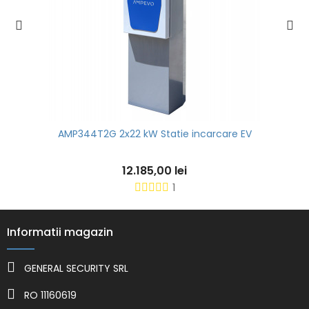
AMP344T2G 2x22 kW Statie incarcare EV
12.185,00 lei
1
Informatii magazin
GENERAL SECURITY SRL
RO 11160619