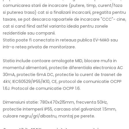
comunicarea starii de incarcare (putere, timp, curent/faza
si puterea trasa) cat si a finalizarii incarcarii, pregatita pentru
taxare, se pot descarca rapoartele de incarcare "CCC"- cine,
cat si cand fiind astfel varianta ideala pentru zonele
rezidentiale sau companii.
Statia poate fi conectata in reteaua publica EV-MAG sau
intr-o retea privata de monitorizare.
Statia include contoare omologate MID, blocare mufa in
momentul alimentarii, protectie diferentiala electronica AC
30mA, protectie 6mA DC, protectie la curent de trasnet de
4kV, IEC60529/IP55/IK10, CE, protocol de comunicatie OCPP
1.6J. Protocol de comunicatie OCPP 1.6.
Dimensiuni statie: 780x470x215mm, frecventa 50Hz,
protectie intemperii IP55, carcasa otel galvanizat 1.5mm,
culoare negru/gri/albastru, montaj pe perete.