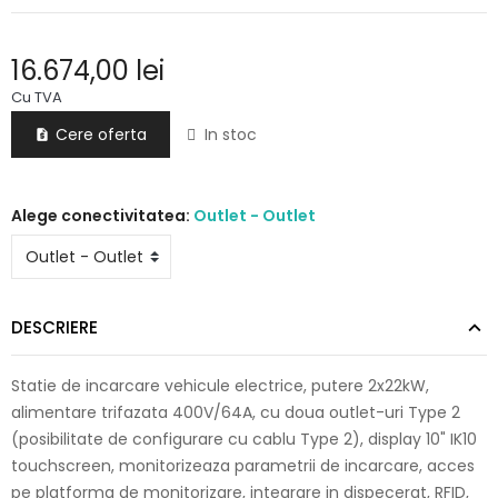
16.674,00 lei
Cu TVA
Cere oferta
In stoc

Alege conectivitatea:
Outlet - Outlet
DESCRIERE
Statie de incarcare vehicule electrice, putere 2x22kW,
alimentare trifazata 400V/64A, cu doua outlet-uri Type 2
(posibilitate de configurare cu cablu Type 2), display 10" IK10
touchscreen, monitorizeaza parametrii de incarcare, acces
pe platforma de monitorizare, integrare in dispecerat, RFID,