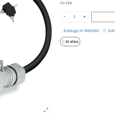
Cu TVA
-
+
Adauga in Wishlist
Ada
In stoc