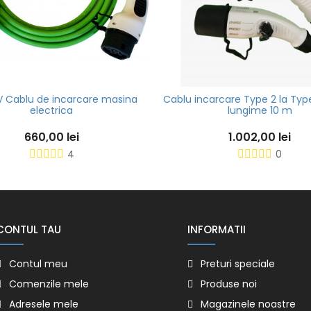
V Cablu de incarcare masina
Cablu incarcare Type 2 la Type
electrica
lungime 10 m
660,00 lei
1.002,00 lei
4
0
CONTUL TAU
INFORMATII
Contul meu
Preturi speciale
Comenzile mele
Produse noi
Adresele mele
Magazinele noastre