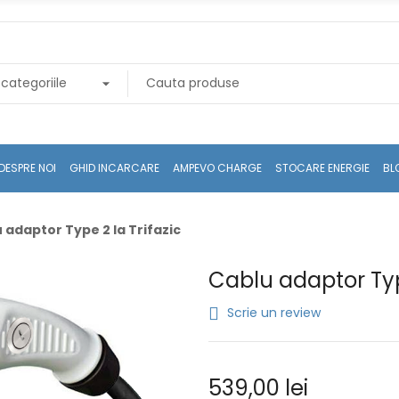
DESPRE NOI
GHID INCARCARE
AMPEVO CHARGE
STOCARE ENERGIE
BL
 adaptor Type 2 la Trifazic
Cablu adaptor Type
Scrie un review
539,00 lei