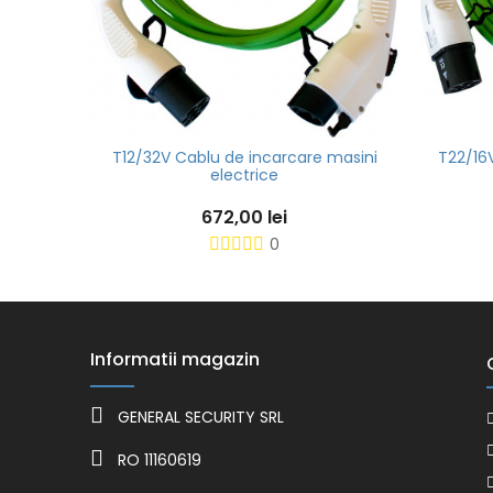
masini
T12/32V Cablu de incarcare masini
T22/16
electrice
672,00 lei
0
Informatii magazin
GENERAL SECURITY SRL
RO 11160619