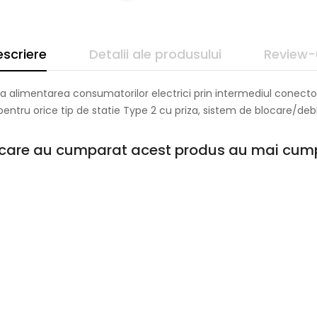
scriere
Detalii ale produsului
Review-
il la alimentarea consumatorilor electrici prin intermediul conector
 pentru orice tip de statie Type 2 cu priza, sistem de blocare/deb
i care au cumparat acest produs au mai cump