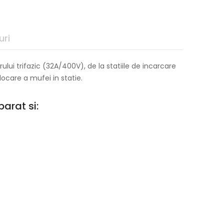
uri
ului trifazic (32A/400V), de la statiile de incarcare
locare a mufei in statie.
arat si: