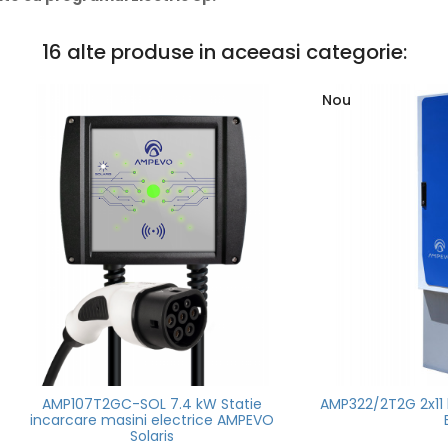
16 alte produse in aceeasi categorie:
Nou
07T2GC-SOL 7.4 kW Statie
AMP322/2T2G 2x11 kW Statie i
are masini electrice AMPEVO
EV
Solaris