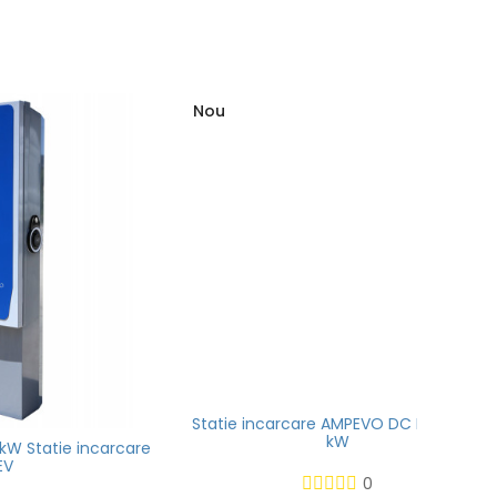
Nou
ncarcare
Statie incarcare AMPEVO DC PRO 480
Statie
kW