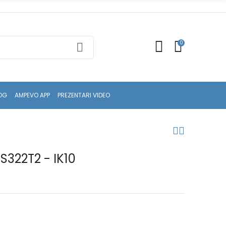
0
OG
AMPEVO APP
PREZENTARI VIDEO
S322T2 - IK10