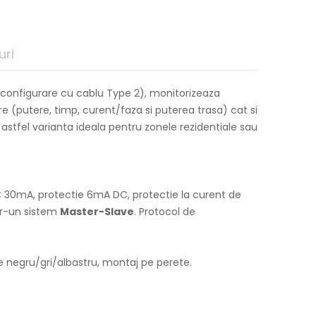
uri
e configurare cu cablu Type 2), monitorizeaza
e (putere, timp, curent/faza si puterea trasa) cat si
d astfel varianta ideala pentru zonele rezidentiale sau
C 30mA, protectie 6mA DC, protectie la curent de
tr-un sistem
Master-Slave
. Protocol de
e negru/gri/albastru, montaj pe perete.