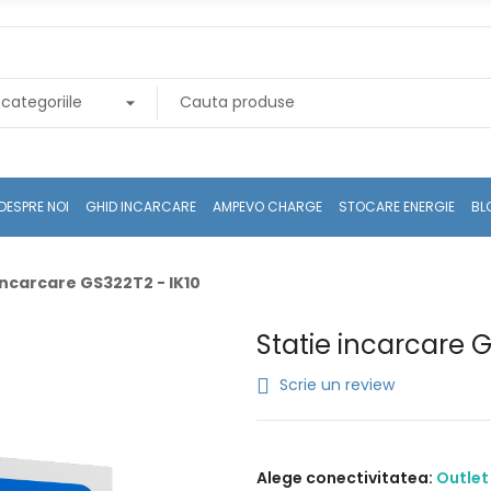
DESPRE NOI
GHID INCARCARE
AMPEVO CHARGE
STOCARE ENERGIE
BL
incarcare GS322T2 - IK10
Statie incarcare G
Scrie un review
Alege conectivitatea:
Outlet