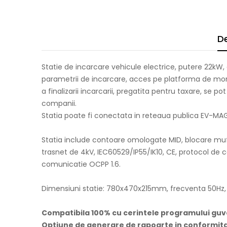
De
Statie de incarcare vehicule electrice, putere 22kW,
parametrii de incarcare, acces pe platforma de monit
a finalizarii incarcarii, pregatita pentru taxare, se 
companii.
Statia poate fi conectata in reteaua publica EV-MAG
Statia include contoare omologate MID, blocare muf
trasnet de 4kV, IEC60529/IP55/IK10, CE, protocol de 
comunicatie OCPP 1.6.
Dimensiuni statie: 780x470x215mm, frecventa 50Hz, p
Compatibila 100% cu cerintele programului guv
Optiune de generare de rapoarte in conformita