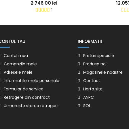
2.746,00 lei
12.057,00 lei
1
0
CONTUL TAU
INFORMATII
Contul meu
Preturi speciale
Comenzile mele
Produse noi
Adresele mele
Magazinele noastre
Informatiile mele personale
Contact
Formular de service
Harta site
Retragere din contract
ANPC
Urmareste starea retragerii
SOL