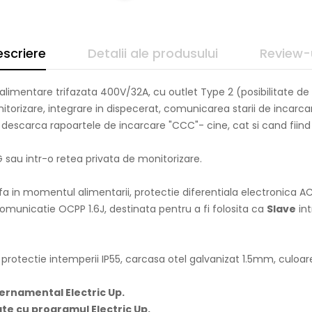
scriere
Detalii ale produsului
Review-
 alimentare trifazata 400V/32A, cu outlet Type 2 (posibilitate d
orizare, integrare in dispecerat, comunicarea starii de incarcar
pot descarca rapoartele de incarcare "CCC"- cine, cat si cand fiin
 sau intr-o retea privata de monitorizare.
a in momentul alimentarii, protectie diferentiala electronica A
comunicatie OCPP 1.6J, destinata pentru a fi folosita ca
Slave
in
rotectie intemperii IP55, carcasa otel galvanizat 1.5mm, culoar
ernamental Electric Up.
te cu programul Electric Up.