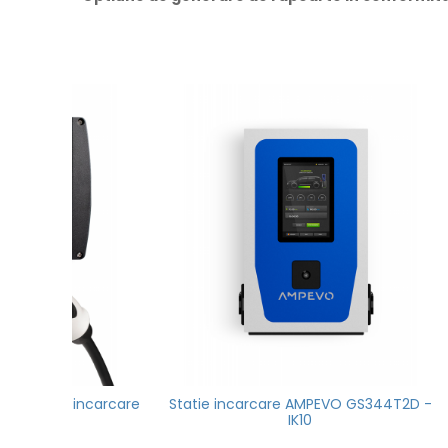
ncarcare
Statie incarcare AMPEVO GS344T2D -
AMP1
IK10
incarc