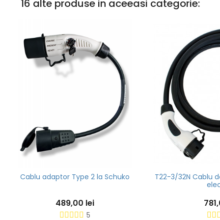
16 alte produse in aceeasi categorie:
 adaptor Type 2 la Schuko
T22-3/32N Cablu de incarcare
electrice
489,00 lei
781,00 lei
5
3