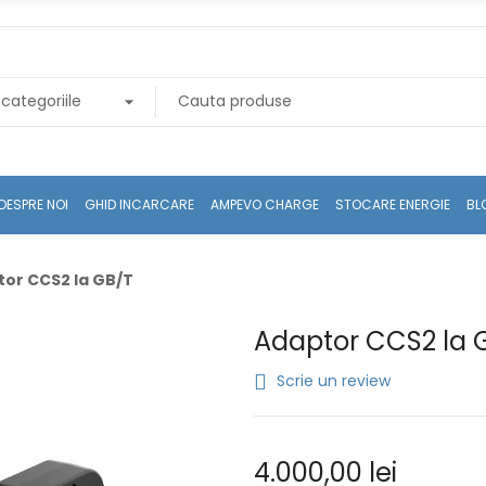
DESPRE NOI
GHID INCARCARE
AMPEVO CHARGE
STOCARE ENERGIE
BL
or CCS2 la GB/T
Adaptor CCS2 la 
Scrie un review
4.000,00 lei