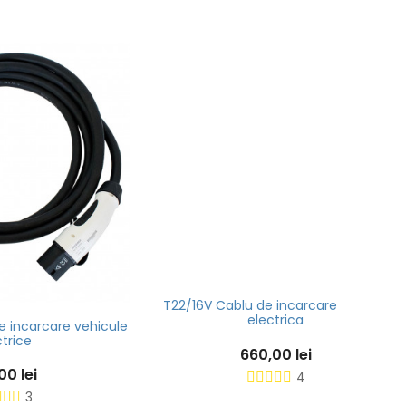
 vehicule
T22/16V Cablu de incarcare masina
T1
electrica
660,00 lei
4