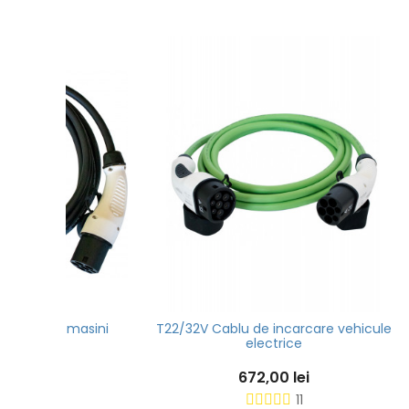
masini
T22/32V Cablu de incarcare vehicule
Cablu
electrice
672,00 lei
11