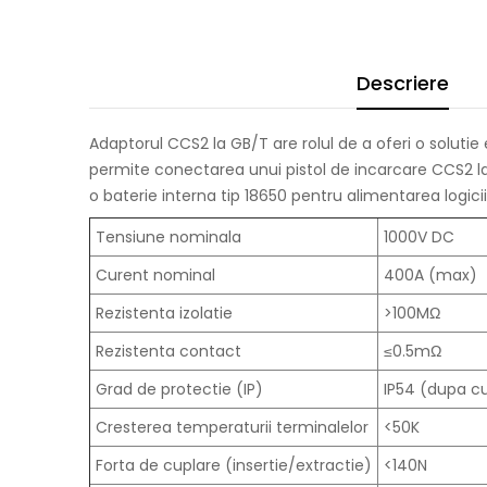
Descriere
Adaptorul CCS2 la GB/T are rolul de a oferi o soluti
permite conectarea unui pistol de incarcare CCS2 la
o baterie interna tip 18650 pentru alimentarea logic
Tensiune nominala
1000V DC
Curent nominal
400A (max)
Rezistenta izolatie
>100MΩ
Rezistenta contact
≤0.5mΩ
Grad de protectie (IP)
IP54 (dupa c
Cresterea temperaturii terminalelor
<50K
Forta de cuplare (insertie/extractie)
<140N