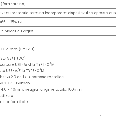
 (fara sarcina)
C (cu protectie termina incorporata: dispozitivul se opreste a
PA66 + 25% GF
T2, placat cu argint
 171.4 mm (L x l x H)
CS2-GB/T (DC)
incarcare USB-A/M la TYPE-C/M
date USB-A/F la TYPE-C/M
ash USB 2.0 de 1 GB, carcasa metalica
650 3.7V 3350mAh
ta 4.0 x 40mm, neagra, lungime totala: 100mm
tilizare
 de conformitate