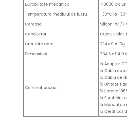
Durabilitate mecanica
>10000 cicluri
Temperatura mediului de lucru
-30°C la +50°
Carcasa
Silicon PC / 
Conductor
Cupru violet 
Greutate neta
2344.9 ± 10g
Dimensiuni
284.5 x 94.0 x
1x Adaptor C
1x Cablu de 
1x Cablu de 
1x Unitate fl
Continut pachet
1x Baterie 18
1x Surubelni
1x Manual de u
1x Certificat