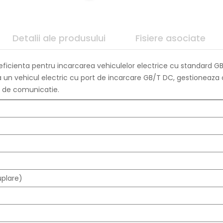
Detalii ale produsului
Fisiere asociate
e eficienta pentru incarcarea vehiculelor electrice cu standard G
 un vehicul electric cu port de incarcare GB/T DC, gestioneaza c
ii de comunicatie.
uplare)