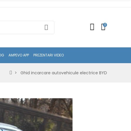
0
OG
AMPEVO APP
PREZENTARI VIDEO
Ghid incarcare autovehicule electrice BYD