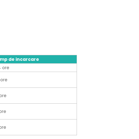
imp de incarcare
 ore
 ore
ore
ore
ore