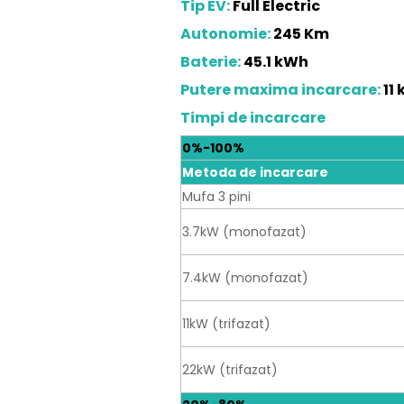
Tip EV:
Full Electric
Autonomie:
245 Km
Baterie:
45.1 kWh
Putere maxima incarcare:
11
Timpi de incarcare
0%-100%
Metoda de incarcare
Mufa 3 pini
3.7kW (monofazat)
7.4kW (monofazat)
11kW (trifazat)
22kW (trifazat)