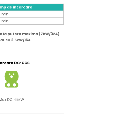
imp de incarcare
0 min
9 min
ea la putere maxima (7kW/32A)
oar cu 3.5kW/16A
carcare DC: CCS
Max DC: 65kW