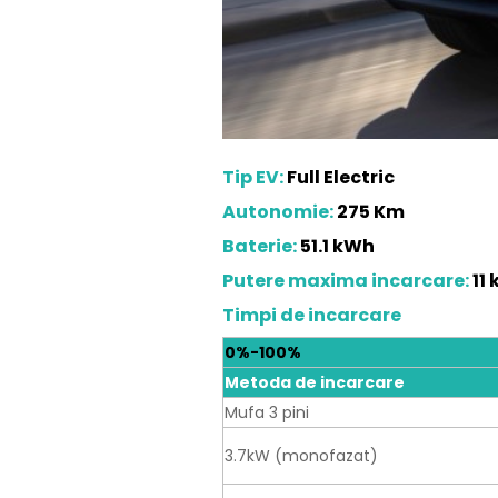
Tip EV:
Full Electric
Autonomie:
275 Km
Baterie:
51.1 kWh
Putere maxima incarcare:
11
Timpi de incarcare
0%-100%
Metoda de incarcare
Mufa 3 pini
3.7kW (monofazat)