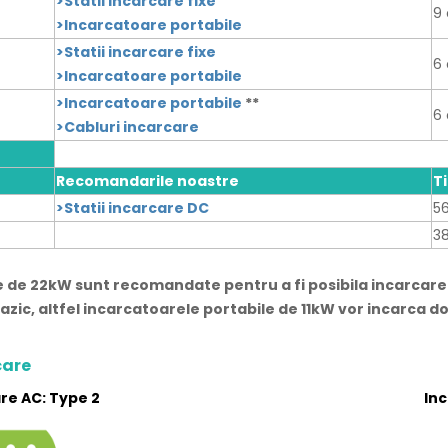
>Statii incarcare fixe
9 
>Incarcatoare portabile
>Statii incarcare fixe
6 
>Incarcatoare portabile
>Incarcatoare portabile
**
6 
>Cabluri incarcare
Recomandarile noastre
T
>Statii incarcare DC
5
3
le de 22kW sunt recomandate pentru a fi posibila incarcar
zic, altfel incarcatoarele portabile de 11kW vor incarca d
care
re AC: Type 2
In