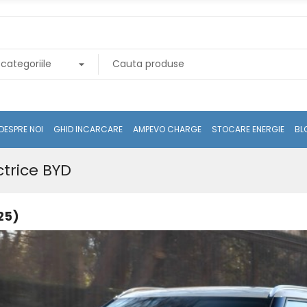
DESPRE NOI
GHID INCARCARE
AMPEVO CHARGE
STOCARE ENERGIE
BL
ctrice BYD
25)