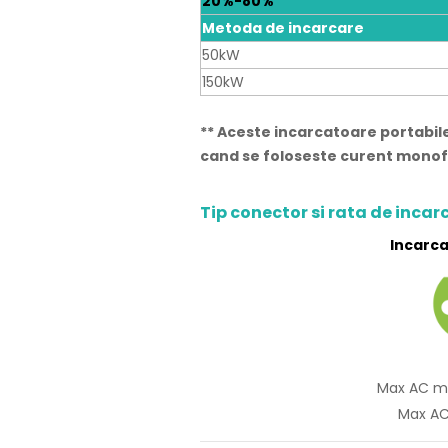
20%-80%
Metoda de incarcare
50kW
150kW
** Aceste incarcatoare portabi
cand se foloseste curent monofa
Tip conector si rata de incar
Incarca
Max AC m
Max AC 