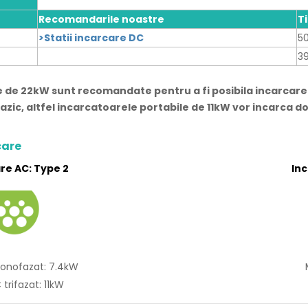
Recomandarile noastre
T
>Statii incarcare DC
5
3
le de 22kW sunt recomandate pentru a fi posibila incarcar
zic, altfel incarcatoarele portabile de 11kW vor incarca d
care
re AC: Type 2
In
onofazat: 7.4kW
trifazat: 11kW