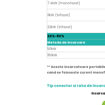
7.4kW (monofazat)
11kW (trifazat)
22kW (trifazat)
20%-80%
Metoda de incarcare
50kW
150kW
** Aceste incarcatoare portabi
cand se foloseste curent monofa
Tip conector si rata de incar
Incarca