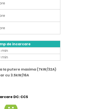
ore
ore
ore
imp de incarcare
6 min
8 min
ea la putere maxima (7kW/32A)
oar cu 3.5kW/16A
carcare DC: CCS