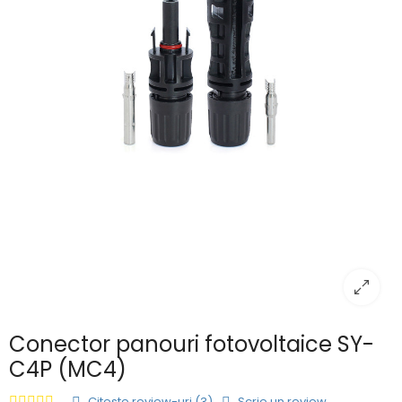
Conector panouri fotovoltaice SY-
C4P (MC4)
Citeste review-uri (3)
Scrie un review