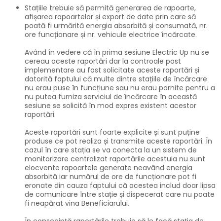
Stațiile trebuie să permită generarea de rapoarte,
afișarea rapoartelor și export de date prin care să
poată fi urmărită energia absorbită și consumată, nr.
ore funcționare și nr. vehicule electrice încărcate.
Având în vedere că în prima sesiune Electric Up nu se
cereau aceste raportări dar la controale post
implementare au fost solicitate aceste raportări și
datorită faptului că multe dintre stațiile de încărcare
nu erau puse în funcțiune sau nu erau pornite pentru a
nu putea furniza serviciul de încărcare în această
sesiune se solicită în mod expres existent acestor
raportări.
Aceste raportări sunt foarte explicite și sunt puține
produse ce pot realiza și transmite aceste raportări. În
cazul în care stația se va conecta la un sistem de
monitorizare centralizat raportările acestuia nu sunt
elocvente rapoartele generate neavând energia
absorbită iar numărul de ore de funcționare pot fi
eronate din cauza faptului că acestea includ doar lipsa
de comunicare între stație și dispecerat care nu poate
fi neapărat vina Beneficiarului.
În consecință raportările trebuie să le facă stația de