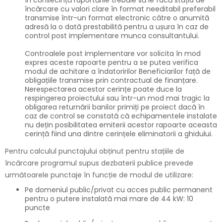
încărcare cu valori clare în format needitabil preferabil
transmise într-un format electronic către o anumită
adresă la o dată prestabilită pentru a ușura în caz de
control post implementare munca consultantului.
Controalele post implementare vor solicita în mod
expres aceste rapoarte pentru a se putea verifica
modul de achitare a îndatoririlor Beneficiarilor față de
obligațiile transmise prin contractual de finanțare.
Nerespectarea acestor cerințe poate duce la
respingerea proiectului sau într-un mod mai tragic la
obligarea returnării banilor primiți pe proiect dacă în
caz de control se constată că echipamentele instalate
nu dețin posibilitatea emiterii acestor rapoarte aceasta
cerință fiind una dintre cerințele eliminatorii a ghidului.
Pentru calculul punctajului obținut pentru stațiile de
încărcare programul supus dezbaterii publice prevede
următoarele punctaje în funcție de modul de utilizare:
Pe domeniul public/privat cu acces public permanent
pentru o putere instalată mai mare de 44 kW: 10
puncte