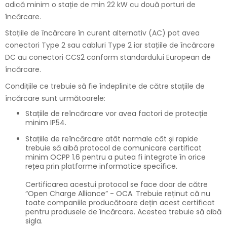
adică minim o stație de min 22 kW cu două porturi de
încărcare.
Stațiile de încărcare în curent alternativ (AC) pot avea
conectori Type 2 sau cabluri Type 2 iar stațiile de încărcare
DC au conectori CCS2 conform standardului European de
încărcare.
Condițiile ce trebuie să fie îndeplinite de către stațiile de
încărcare sunt următoarele:
Stațiile de reîncărcare vor avea factori de protecție
minim IP54.
Stațiile de reîncărcare atât normale cât și rapide
trebuie să aibă protocol de comunicare certificat
minim OCPP 1.6 pentru a putea fi integrate în orice
rețea prin platforme informatice specifice.
Certificarea acestui protocol se face doar de către
“Open Charge Alliance” - OCA. Trebuie reținut că nu
toate companiile producătoare dețin acest certificat
pentru produsele de încărcare. Acestea trebuie să aibă
sigla.