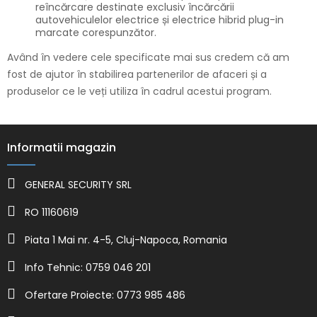
reîncărcare destinate exclusiv încărcării
autovehiculelor electrice și electrice hibrid plug-in
marcate corespunzător.
Având în vedere cele specificate mai sus credem că am
fost de ajutor în stabilirea partenerilor de afaceri și a
produselor ce le veți utiliza în cadrul acestui program.
Informatii magazin
GENERAL SECURITY SRL
RO 11160619
Piata 1 Mai nr. 4-5, Cluj-Napoca, Romania
Info Tehnic: 0759 046 201
Ofertare Proiecte: 0773 985 486