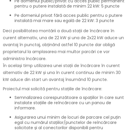
Pe domeniul public/privat cu acces public permanent
pentru o putere instalată de minim 22 kW: 5 puncte
Pe domeniul privat fără acces public pentru o putere
instalată mai mare sau egală de 22 kW: 3 puncte
Deci posibilitatea montării a două stații de încărcare în
curent alternativ, una de 22 kW și una de 2x22 kW aduce un
avantaj în punctaj, obținând astfel 10 puncte dar obligă
proprietarul la amplasarea mai multor parcări ce vor
administra încărcare.
În același timp utilizarea unei stații de încărcare în curent
alternativ de 22 kW și una în curent continuu de minim 30
kW aduce din start un avantaj însumând 10 puncte.
Proiectul mai solicită pentru stațiile de încărcare:
Semnalizarea corespunzătoare a spațiilor în care sunt
instalate stațiile de reîncărcare cu un panou de
informare.
Asigurarea unui minim de locuri de parcare cel puțin
egal cu numărul stațiilor/punctelor de reîncărcare
solicitate și al conectorilor disponibili pentru