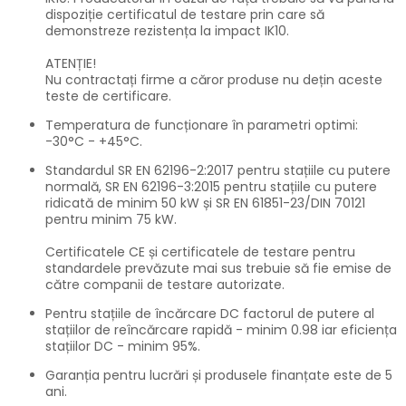
dispoziție certificatul de testare prin care să
demonstreze rezistența la impact IK10.
ATENȚIE!
Nu contractați firme a căror produse nu dețin aceste
teste de certificare.
Temperatura de funcționare în parametri optimi:
-30°C - +45°C.
Standardul SR EN 62196-2:2017 pentru stațiile cu putere
normală, SR EN 62196-3:2015 pentru stațiile cu putere
ridicată de minim 50 kW și SR EN 61851-23/DIN 70121
pentru minim 75 kW.
Certificatele CE și certificatele de testare pentru
standardele prevăzute mai sus trebuie să fie emise de
către companii de testare autorizate.
Pentru stațiile de încărcare DC factorul de putere al
stațiilor de reîncărcare rapidă - minim 0.98 iar eficiența
stațiilor DC - minim 95%.
Garanția pentru lucrări și produsele finanțate este de 5
ani.