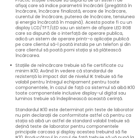
afișaj care să indice parametrii încărcării (pregătită în
încărcare, încărcare finalizată, eroare de încărcare,
curentul de încărcare, puterea de încărcare, tensiunea
și energia încărcată în mașină). Acesta poate fi cu un
display LCD/TFT/LED sau un sistem de afișare LED RGB
care sa dispună de o interfață de operare publica,
adică un sistem de operare printr-o aplicație publică
pe care clientul să-l poată instala pe un telefon și din
care clientul să poată porni stația și să plătească
încărcarea.
Stațiile de reîncărcare trebuie să fie certificate cu
minim IK10; Având în vedere că standardul de
rezistență la impact dat de nivelul IK trebuie să fie
valabil pentru întregul echipament pentru toate
componentele, în cazul de față ca sistemul să aibă IK10
toate componentele inclusive display-ul digital sau
luminos trebuie să îndeplinească această cerință.
Standardul IK10 este determinat prin teste de laborator
nu prin declarații de conformitate astfel că pentru ca
stația să aibă un astfel de standard valabil trebuie să
dețină teste de laborator pentru componentele
principale carcasa și display acestea trebuind să fie
IK10. Producătorul în cazul de față trebuie să vă pună la